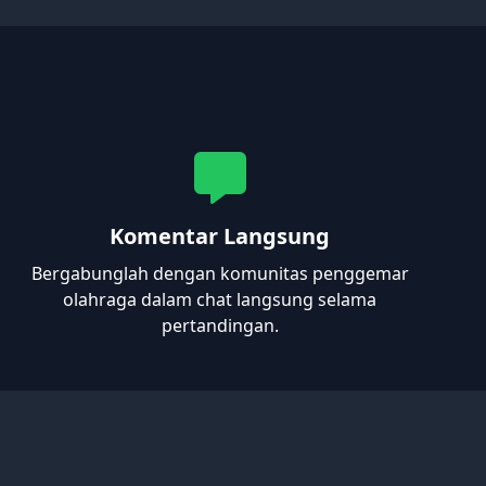
Komentar Langsung
Bergabunglah dengan komunitas penggemar
olahraga dalam chat langsung selama
pertandingan.