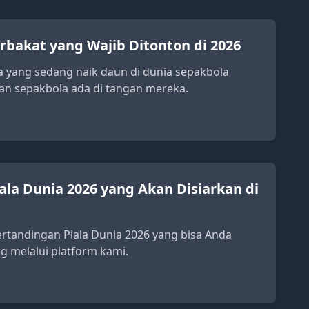
bakat yang Wajib Ditonton di 2026
a yang sedang naik daun di dunia sepakbola
pan sepakbola ada di tangan mereka.
ala Dunia 2026 yang Akan Disiarkan di
rtandingan Piala Dunia 2026 yang bisa Anda
g melalui platform kami.