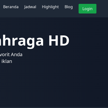
Beranda
Jadwal
Highlight
Blog
Login
lahraga HD
vorit Anda
 iklan