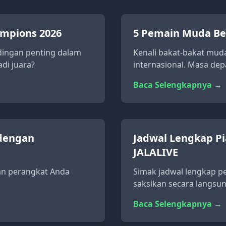
ampions 2026
5 Pemain Muda Ber
dingan penting dalam
Kenali bakat-bakat mud
di juara?
internasional. Masa de
Baca Selengkapnya →
 dengan
Jadwal Lengkap Pi
JALALIVE
dan perangkat Anda
Simak jadwal lengkap pe
saksikan secara langsun
Baca Selengkapnya →