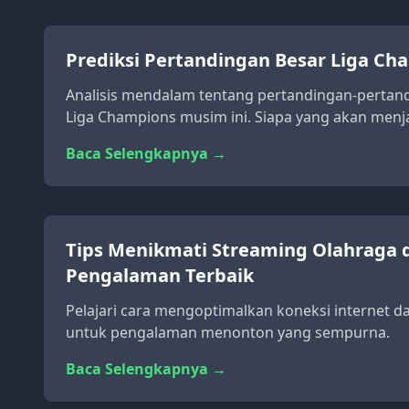
Prediksi Pertandingan Besar Liga Ch
Analisis mendalam tentang pertandingan-pertan
Liga Champions musim ini. Siapa yang akan menja
Baca Selengkapnya →
Tips Menikmati Streaming Olahraga
Pengalaman Terbaik
Pelajari cara mengoptimalkan koneksi internet 
untuk pengalaman menonton yang sempurna.
Baca Selengkapnya →